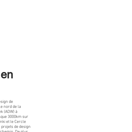
 en
esign de
e nord de la
ek (ADW) à
esque 3000km sur
nki et le Cercle
 projets de design
 chemin. De plus,