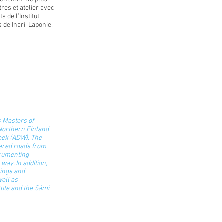
tres et atelier avec
 de l’Institut
de Inari, Laponie.
s Masters of
Northern Finland
Week (ADW). The
ered roads from
documenting
way. In addition,
tings and
ell as
tute and the Sámi