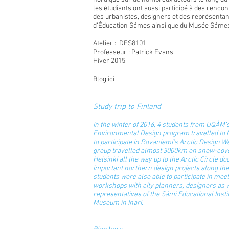
les étudiants ont aussi participé à des rencon
des urbanistes, designers et des représentants
d’Éducation Sámes ainsi que du Musée Sámes 
Atelier : DES8101
Professeur : Patrick Evans
Hiver 2015
Blog ici
Study trip to Finland
In the winter of 2016, 4 students from UQÀM’
Environmental Design program travelled to 
to participate in Rovaniemi’s Arctic Design 
group travelled almost 3000km on snow-cov
Helsinki all the way up to the Arctic Circle 
important northern design projects along the 
students were also able to participate in mee
workshops with city planners, designers as w
representatives of the Sámi Educational Insti
Museum in Inari.