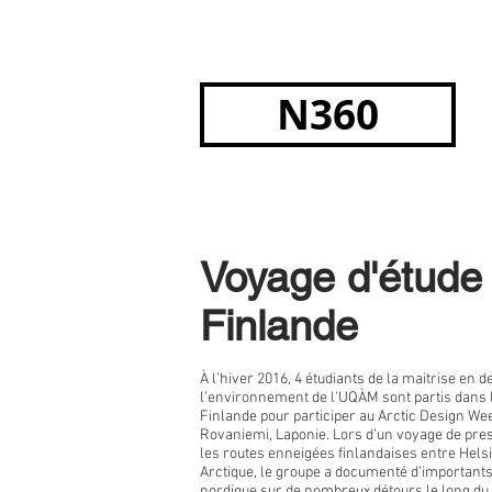
N360
N360
Voyage d'étude
Finlande
À l’hiver 2016, 4 étudiants de la maitrise en d
l’environnement de l’UQÀM sont partis dans l
Finlande pour participer au Arctic Design We
Rovaniemi, Laponie. Lors d’un voyage de pr
les routes enneigées finlandaises entre Helsi
Arctique, le groupe a documenté d’importants
nordique sur de nombreux détours le long du