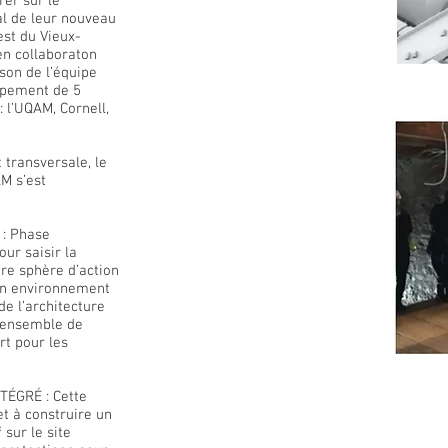
rer sur le
al de leur nouveau
st du Vieux-
en collaboraton
son de l’équipe
oupement de 5
: l’UQAM, Cornell,
 transversale, le
AM s’est
: Phase
ur saisir la
re sphère d’action
 un environnement
de l’architecture
L'ensemble de
rt pour les
TÉGRÉ : Cette
et à construire un
sur le site