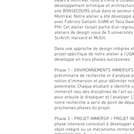
basés à Montréal, nous a invité à collabo
développement artistique et architectur
site BONSECOURS situé dans le secteur e
Montréal. Notre atelier a été développé 
avec Fabrizio Gallanti (UdM) et Talia Daw
PHI. Cet atelier faisait partie d’un regr
ateliers de design issus de 5 universités 
SciArch, Harvard et McGill.
Dans une approche de design intégrée et
projet spécifique de notre atelier à l’UQ
développé en trois phases successives :
Phase 1 - ENVIRONNEMENTS IMMERSIFS 
préliminaire de recherche et d’analyse po
notion d’immersion et pour délimiter not
potentielle. Chaque étudiant a identifié
immersif issu des disciplines de l’art ou 
pour ensuite le disséquer et l’analyser. 
notre recherche a servi de point de dépa
prochaines phases du projet.
Phase 2 - PROJET IMMERSIF / PROJET IN
phase intensive consistait à développer 
objet intégré ou un mécanisme immersif 