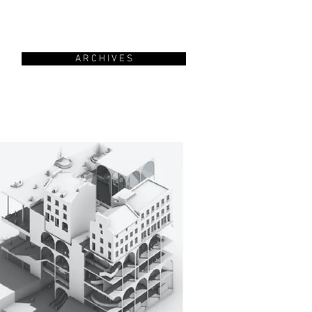
A R C H I V E S