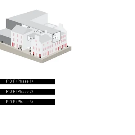
P D F (Phase 1)
P D F (Phase 2)
P D F (Phase 3)