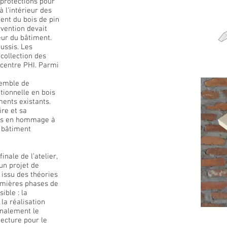
protections pour
à l’intérieur des
ent du bois de pin
rvention devait
ieur du bâtiment.
ussis. Les
 collection des
 centre PHI. Parmi
semble de
tionnelle en bois
ments existants.
ire et sa
lées en hommage à
 bâtiment
nale de l’atelier,
 un projet de
issu des théories
emières phases de
ible : la
 la réalisation
inalement le
ecture pour le