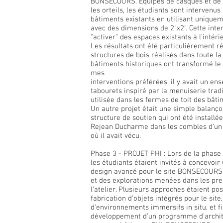
BONSECOURS. Équipés de casques et de 
les orteils, les étudiants sont intervenus 
bâtiments existants en utilisant uniquem
avec des dimensions de 2"x2". Cette inte
"activer" des espaces existants à l'intér
Les résultats ont été particulièrement ré
structures de bois réalisés dans toute la
bâtiments historiques ont transformé le
mes
interventions préférées, il y avait un en
tabourets inspiré par la menuiserie tradi
utilisée dans les fermes de toit des bâti
Un autre projet était une simple balanço
structure de soutien qui ont été instal
Rejean Ducharme dans les combles d'un
où il avait vécu.
Phase 3 - PROJET PHI : Lors de la phase fi
les étudiants étaient invités à concevoir
design avancé pour le site BONSECOURS 
et des explorations menées dans les pr
l’atelier. Plusieurs approches étaient poss
fabrication d’objets intégrés pour le site,
d’environnements immersifs in situ, et f
développement d’un programme d’archit