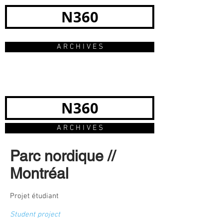
N360
A R C H I V E S
N360
A R C H I V E S
Parc nordique //
Montréal
Projet étudiant
Student project