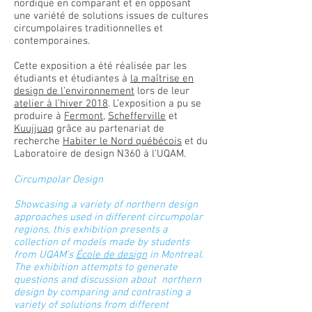
nordique en comparant et en opposant
une variété de solutions issues de cultures
circumpolaires traditionnelles et
contemporaines.
Cette exposition a été réalisée par les
étudiants et étudiantes à
la maîtrise en
design de l’environnement
lors de leur
atelier à l’hiver 2018
. L’exposition a pu se
produire à
Fermont
,
Schefferville
et
Kuujjuaq
grâce au partenariat de
recherche
Habiter le Nord québécois
et du
Laboratoire de design N360 à l’UQAM.
Circumpolar Design
Showcasing a variety of northern design
approaches used in different circumpolar
regions, this exhibition presents a
collection of models made by students
from UQAM’s
École de design
in Montreal.
The exhibition attempts to generate
questions and discussion about northern
design by comparing and contrasting a
variety of solutions from different