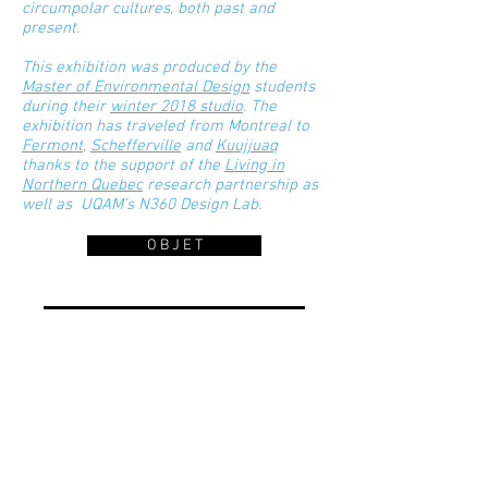
circumpolar cultures, both past and
present.
This exhibition was produced by the
Master of Environmental Design
students
during their
winter 2018 studio
. The
exhibition has traveled from Montreal to
Fermont
,
Schefferville
and
Kuujjuaq
thanks to the support of the
Living in
Northern Quebec
research partnership as
well as UQAM’s N360 Design Lab.
O B J E T
A R C H I T E C T U R E
T E R R I T O I R E